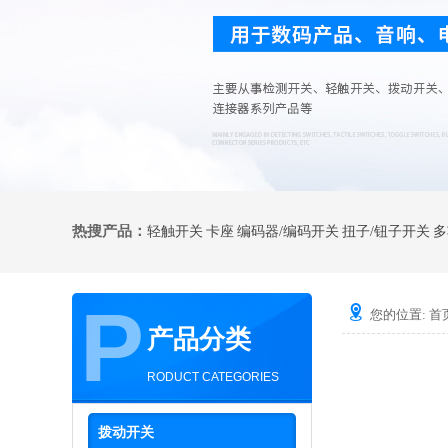
热搜产品：
轻触开关
卡座
编码器/编码开关
扭子/钮子开关
多
P
您的位置:
首
产品分类
RODUCT CATEGORIES
拨动开关