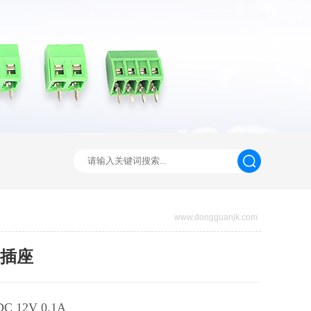
www.dongguanjk.com
C插座
 12V 0.1A