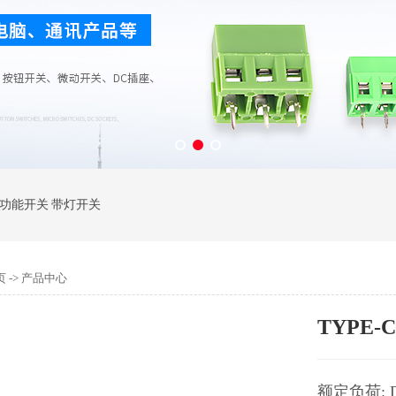
功能开关
带灯开关
页
->
产品中心
TYPE-
额定负荷: DC